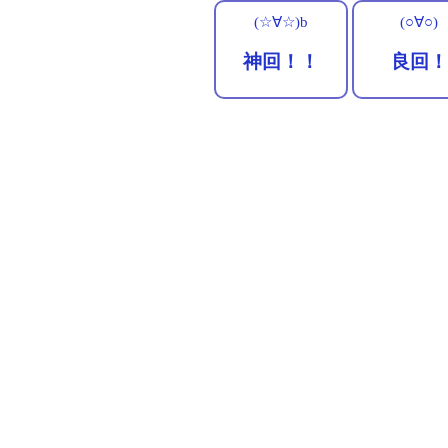
(☆∀☆)b
(○∀○)
神回！！
良回！