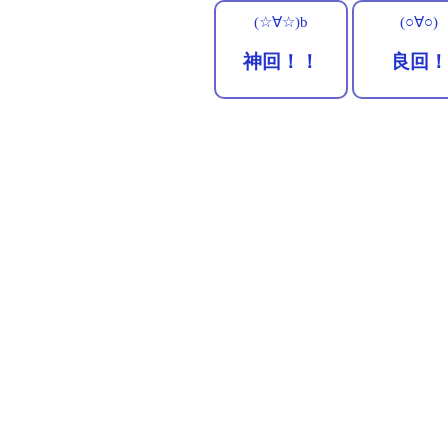
(☆∀☆)b
(○∀○)
神回！！
良回！