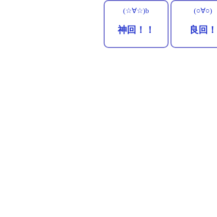
(☆∀☆)b
(○∀○)
神回！！
良回！