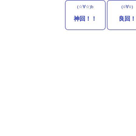
(☆∀☆)b
(○∀○)
神回！！
良回！