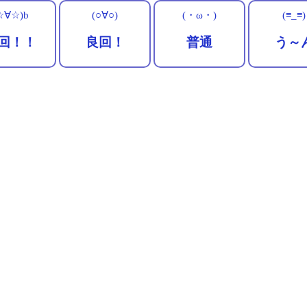
☆∀☆)b
(○∀○)
(・ω・)
(≡_≡)
回！！
良回！
普通
う～