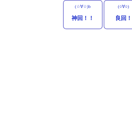
(☆∀☆)b
(○∀○)
神回！！
良回！