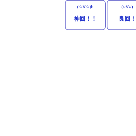
(☆∀☆)b
(○∀○)
神回！！
良回！