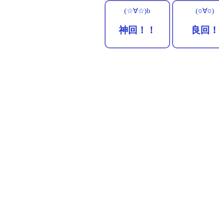
(☆∀☆)b
(○∀○)
神回！！
良回！