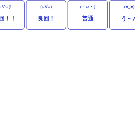
☆∀☆)b
(○∀○)
(・ω・)
(≡_≡)
回！！
良回！
普通
う～