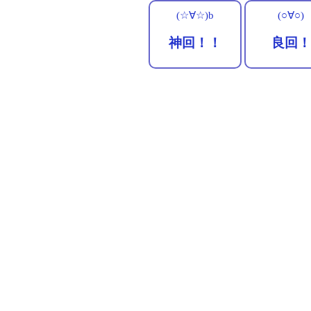
(☆∀☆)b
(○∀○)
神回！！
良回！