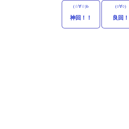
(☆∀☆)b
(○∀○)
神回！！
良回！