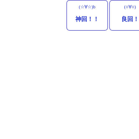
(☆∀☆)b
(○∀○)
神回！！
良回！