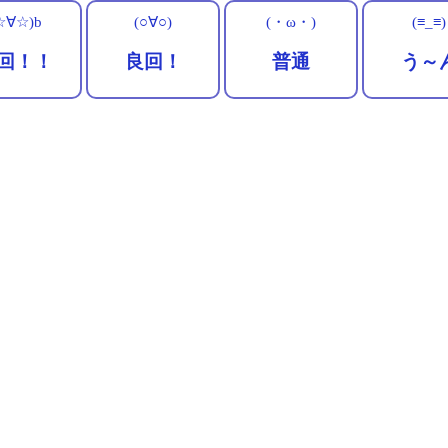
☆∀☆)b
(○∀○)
(・ω・)
(≡_≡)
回！！
良回！
普通
う～