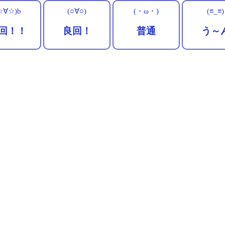
☆∀☆)b
(○∀○)
(・ω・)
(≡_≡)
回！！
良回！
普通
う～