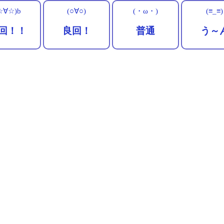
☆∀☆)b
(○∀○)
(・ω・)
(≡_≡)
回！！
良回！
普通
う～