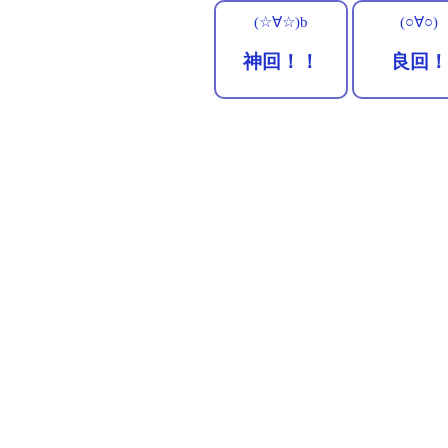
(☆∀☆)b
(○∀○)
神回！！
良回！