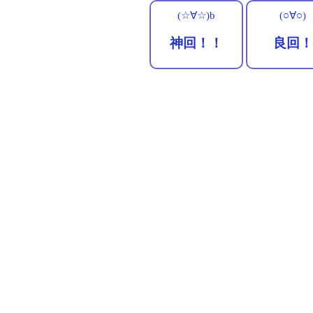
(☆∀☆)b
(○∀○)
神回！！
良回！