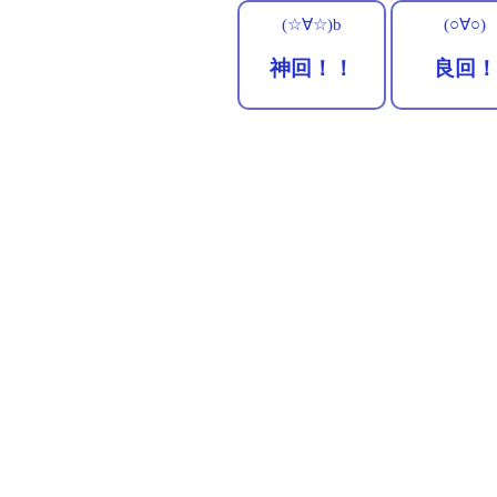
(☆∀☆)b
(○∀○)
神回！！
良回！