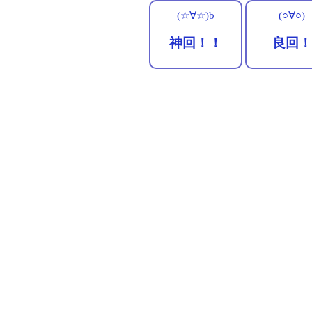
(☆∀☆)b
(○∀○)
神回！！
良回！