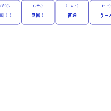
☆∀☆)b
(○∀○)
(・ω・)
(≡_≡)
回！！
良回！
普通
う～