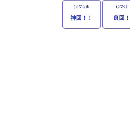
(☆∀☆)b
(○∀○)
神回！！
良回！