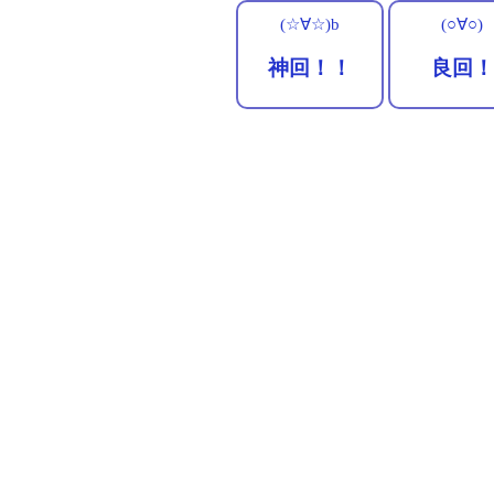
(☆∀☆)b
(○∀○)
神回！！
良回！